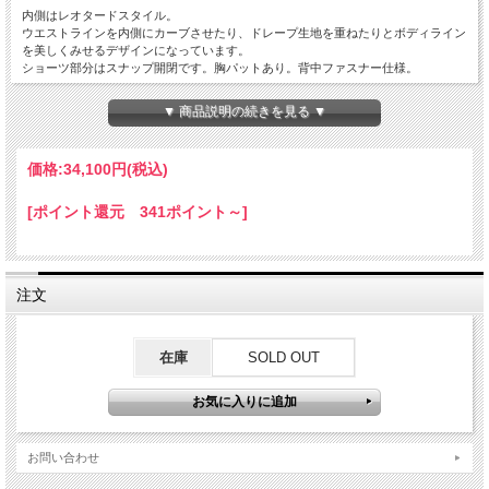
内側はレオタードスタイル。
ウエストラインを内側にカーブさせたり、ドレープ生地を重ねたりとボディライン
を美しくみせるデザインになっています。
ショーツ部分はスナップ開閉です。胸パットあり。背中ファスナー仕様。
▼ 商品説明の続きを見る ▼
【スカート部分】
内側からサテン1枚、オーガンジー1枚、シフォン１枚の３枚重ねです。
裾にはホースヘアを入れています。
価格:
34,100円
(税込)
【色】 ホワイト
[ポイント還元 341ポイント～]
【ラインストーン】
クリスタルオーロラ SS20
【サイズ】 M
【バスト】 79～87cm
注文
【ウエスト】 64～70cm
【ヒップ】 ～95cm
着丈 (肩から裾まで）126～127cm
在庫
SOLD OUT
お問い合わせ