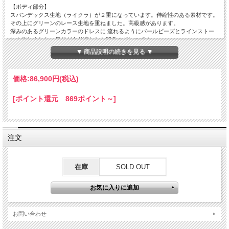
【ボディ部分】
スパンデックス生地（ライクラ）が２重になっています。伸縮性のある素材です。
その上にグリーンのレース生地を重ねました。高級感があります。
深みのあるグリーンカラーのドレスに 流れるようにパールビーズとラインストー
ンを施しました。気品があり凛とした印象のドレスです。
▼ 商品説明の続きを見る ▼
胸パットあり。アンダーショーツはスナップ開閉です。背中ファスナー仕様。
【スカート部分】
内側からオーガンジー3枚、サテン１枚の4枚です。
価格:
86,900円
(税込)
裾にはフリルとホースヘアを施しました。軽やかに舞うドレスです。
[ポイント還元 869ポイント～]
【色】グリーン系
【ラインストーン】
クリスタルオーロラ/SS20など大小のストーン
注文
エメラルドグリーン/SS20
パールビーズ
チェコ製の高品質ガラスラインストーンを使用
在庫
SOLD OUT
【ビッグビジュー】
クリスタルオーロラ 高品質ガラスラインストーンを使用
【サイズ】M
【バスト】79～87cm
【ウエスト】64～70cm
お問い合わせ
【ヒップ】 ～95cm