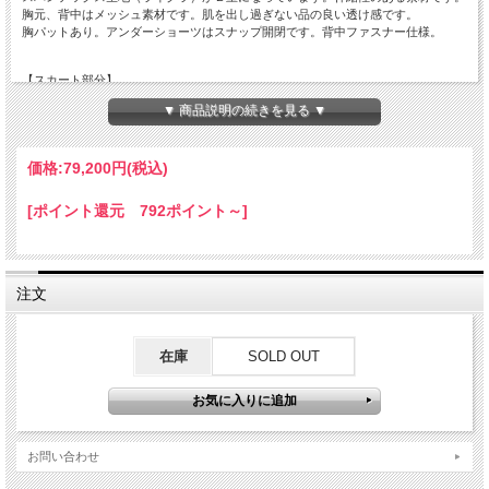
胸元、背中はメッシュ素材です。肌を出し過ぎない品の良い透け感です。
胸パットあり。アンダーショーツはスナップ開閉です。背中ファスナー仕様。
【スカート部分】
内側からサテンが１枚、オーガンジー２枚、シフォン1枚の4枚重ねです。
▼ 商品説明の続きを見る ▼
更に裾の内側にはフリルを2段とホースヘアをほどこしました。
裾周りは生地をたっふり使っていますのでふんわりとして大きく広がります。
当店自慢のドレスです。お薦めです。
価格:
79,200円
(税込)
【色】ピュアホワイト/ライトブルー
[ポイント還元 792ポイント～]
【ラインストーン】
クリスタルオーロラ/SS20など大小のストーン
シャンパンイエロー/SS20
ライトブルー/SS20
注文
チェコ製の高品質ガラスラインストーンを使用
【ビッグビジュー】
クリスタルオーロラ 高品質ガラスストーン使用
在庫
SOLD OUT
【サイズ】M
【バスト】79～87cm
【ウエスト】64～70cm
【ヒップ】 ～95cm
お問い合わせ
【ドレス丈】約126cm (肩からスカート裾まで）