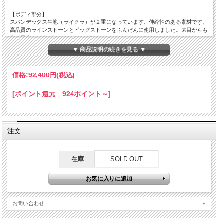
【ボディ部分】
スパンデックス生地（ライクラ）が２重になっています。伸縮性のある素材です。
高品質のラインストーンとビッグストーンをふんだんに使用しました。遠目からも
良く目立ちます。
胸パットあり。アンダーショーツはスナップ開閉です。背中ファスナー仕様。
▼ 商品説明の続きを見る ▼
【スカート部分】
内側からサテン1枚、オーガンジー3枚、プリーツ加工のサテンの4枚です。
価格:
92,400円
(税込)
裾内側にはフリルとホースヘアを施しました。
裾回りも大きくふんわりと軽やかに舞うドレスです。
[ポイント還元 924ポイント～]
【色】ライトパープルグラデーション
【ラインストーン】
クリスタルオーロラ/SS20など大小のストーン
注文
ライトパープル/SS20
チェコ製の高品質ガラスラインストーンを使用
【ビッグビジュー】
在庫
SOLD OUT
クリスタルオーロラ
高品質ガラスストーンを使用
【サイズ】M
【バスト】79～87cm
お問い合わせ
【ウエスト】64～70cm
【ヒップ】 ～95cm