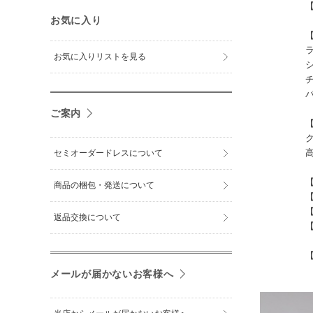
【色】
お気に入り
【ライ
ライトブ
お気に入りリストを見る
シトリン
チェコ製
パール
ご案内
【ビッ
クリス
高品質ガ
セミオーダードレスについて
【サイ
商品の梱包・発送について
【バスト
【ウエス
返品交換について
【ヒップ
【ドレス丈
メールが届かないお客様へ