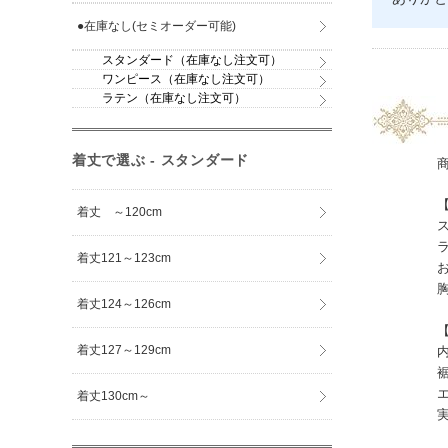
●在庫なし(セミオーダー可能)
スタンダード（在庫なし注文可）
ワンピース（在庫なし注文可）
ラテン（在庫なし注文可）
着丈で選ぶ - スタンダード
商品に
【ボデ
着丈 ～120cm
スパンデッ
ラインスト
着丈121～123cm
お肌の露
胸パットあ
着丈124～126cm
【スカ
着丈127～129cm
内側から
裾内側には
エレガン
着丈130cm～
実物の方が